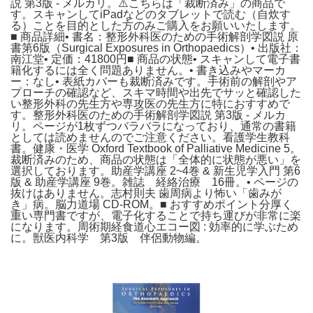
説 第3版 - メルカリ。⚠️こちらは「裁断済み」の商品で
す。スキャンしてiPadなどのタブレットで読む（自炊す
る）ことを目的とした方のみご購入をお願いいたします。
■ 商品詳細• 書名：整形外科医のための手術解剖学図説 原
書第6版（Surgical Exposures in Orthopaedics）• 出版社：
南江堂• 定価：41800円■ 商品の状態• スキャンして電子書
籍化するには全く問題ありません。• 書き込みやマーカ
ー：なし• 表紙カバーも裁断済みです。手術前の解剖やア
プローチの確認など、スキマ時間や出先でサッと確認した
い整形外科の先生方や専攻医の先生方に特におすすめで
す。整形外科医のための手術解剖学図説 第3版 - メルカ
リ。ページが1枚ずつバラバラになっており、通常の書籍
としては読めませんのでご注意ください。看護学生教科
書。健康・医学 Oxford Textbook of Palliative Medicine 5。
裁断済みのため、商品の状態は「全体的に状態が悪い」を
選択しております。助産学講座 2~4巻 & 新生児学入門 第6
版 & 助産学講座 9巻。雑誌 経絡治療 16冊。• ページの
抜けはありません。志村則夫 歯周病より怖い「歯みが
き」病。脳力道場 CD-ROM。■ おすすめポイント分厚く
重い専門書ですが、電子化することで持ち運びが非常に楽
になります。周術期経食道心エコー図 : 効率的に学ぶため
に。獣医内科学 第3版 伴侶動物編。