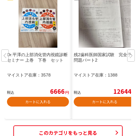
Dr.平澤の上部消化管内視鏡診断
残2歯科医師国家試験 完全予想
セミナー 上巻 下巻 セット
問題パート2
マイストア在庫：
3578
マイストア在庫：
1388
6666
12644
税込
円
税込
円
カートに入れる
カートに入れる
このカテゴリをもっと見る