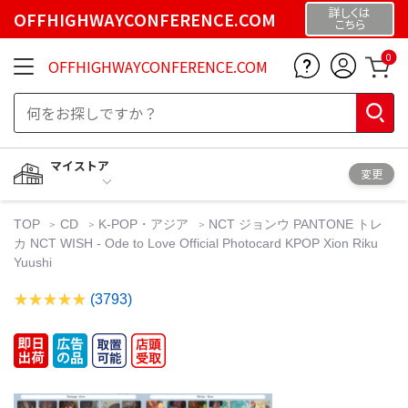
詳しくは
OFFHIGHWAYCONFERENCE.COM
こちら
0
OFFHIGHWAYCONFERENCE.COM
マイストア
変更
TOP
CD
K-POP・アジア
NCT ジョンウ PANTONE トレ
カ NCT WISH - Ode to Love Official Photocard KPOP Xion Riku
Yuushi
(3793)