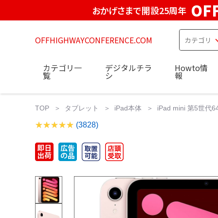
OF
おかげさまで開設25周年
OFFHIGHWAYCONFERENCE.COM
カテゴリ一
デジタルチラ
Howto情
覧
シ
報
TOP
タブレット
iPad本体
iPad mini 第5世代64G
(3828)