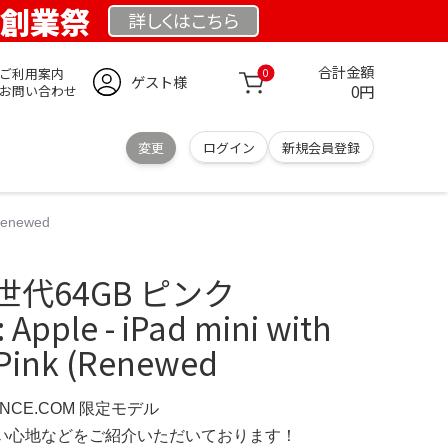
M 創業祭
詳しくは
こちら
合計金額
ご利用案内
0
ゲスト様
0円
お問い合わせ
変更
ログイン
新規会員登録
Renewed
第5世代64GB ピンク
Apple - iPad mini with
- Pink (Renewed
ENCE.COM 限定モデル
の使い心地などをご紹介いただいております！