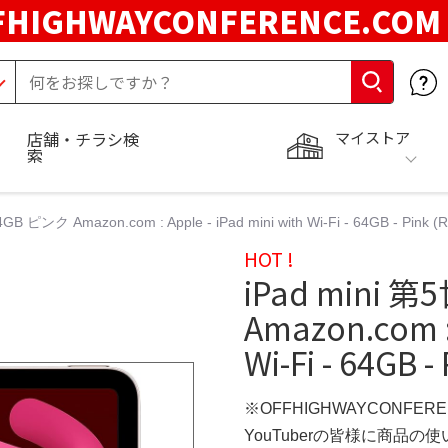
FHIGHWAYCONFERENCE.CO
マイストア
店舗・チラシ検
索
B ピンク Amazon.com : Apple - iPad mini with Wi-Fi - 64GB - Pink (
HOT !
iPad mini 
Amazon.com : 
Wi-Fi - 64GB 
※OFFHIGHWAYCONFER
YouTuberの皆様に商品